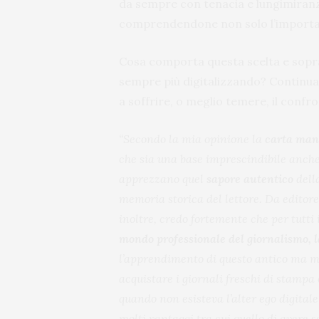
da sempre con tenacia e lungimiran
comprendendone non solo l’importan
Cosa comporta questa scelta e sopra
sempre più digitalizzando? Continua
a soffrire, o meglio temere, il confr
“Secondo la mia opinione la
carta man
che sia una base imprescindibile anche
apprezzano quel
sapore autentico
della
memoria storica del lettore. Da editore
inoltre, credo fortemente che per tutti
mondo professionale del giornalismo, 
l’apprendimento di questo antico ma mo
acquistare i giornali freschi di stampa
quando non esisteva l’alter ego digitale
molti vantaggi tra cui quello di avere 