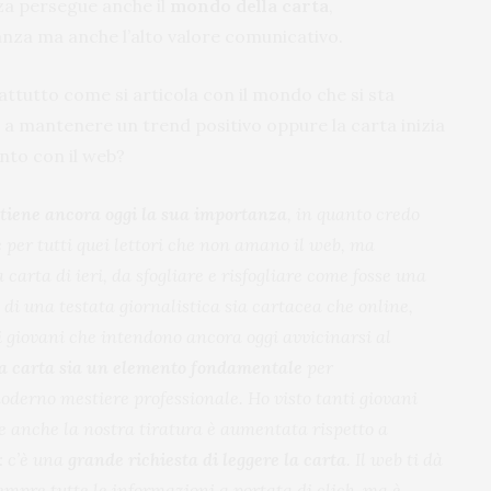
za persegue anche il
mondo della carta
,
za ma anche l’alto valore comunicativo.
ttutto come si articola con il mondo che si sta
 a mantenere un trend positivo oppure la carta inizia
onto con il web?
tiene ancora oggi la sua importanza
, in quanto credo
 per tutti quei lettori che non amano il web, ma
 carta di ieri, da sfogliare e risfogliare come fosse una
 di una testata giornalistica sia cartacea che online,
 i giovani che intendono ancora oggi avvicinarsi al
la carta sia un elemento fondamentale
per
derno mestiere professionale. Ho visto tanti giovani
 e anche la nostra tiratura è aumentata rispetto a
: c’è una
grande richiesta di leggere la carta
. Il web ti dà
sempre tutte le informazioni a portata di click, ma è