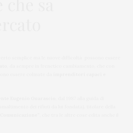
 che sa
ercato
certo semplice ma le nuove difficoltà possono essere
ato
, da sempre in frenetico cambiamento, che con
sono essere colmate da
imprenditori capaci e
ente Eugenio Guarascio
, dal 1987 alla guida di
maltimento dei rifiuti da lui fondata), titolare della
 e Comunicazione”
, che tra le altre cose edita anche il