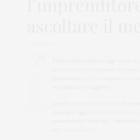
l’imprenditore
ascoltare il m
di
PRETT21Q99
0
Essere imprenditori oggi
non è di 
affrontate come
richieste del merc
lungimiranza e determinazione pos
soprattutto coraggiosi
.
Questa è stata la volontà del
Presid
E
cologia Oggi
(azienda leader nello s
casa editrice “GRH Srl – Editoria
sito
“
Lametino.it”