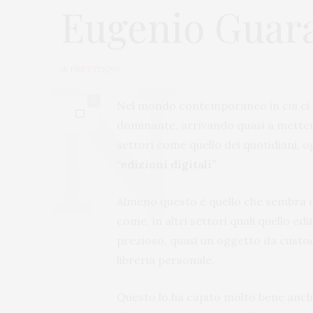
Eugenio Guar
di
PRETT21Q99
0
Nel mondo contemporaneo in cui ci t
dominante, arrivando quasi a mettere
settori come quello dei quotidiani, 
“
edizioni digitali”
.
Almeno questo è quello che sembra em
come, in altri settori quali quello edit
prezioso, quasi un oggetto da custod
libreria personale.
Questo lo ha capito molto bene anc