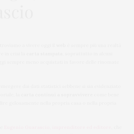
ascio
roviamo a vivere oggi il
web
è sempre più una realtà
 in crisi la
carta stampata
, soprattutto in alcuni
oggi sempre meno acquistati in favore delle rinomate
ergere dai dati statistici sebbene si sia evidenziato
oriale, la
carta continui a sopravvivere
come bene
ire gelosamente nella propria casa o nella propria
he
Eugenio Guarascio, imprenditore ed editore
,
che