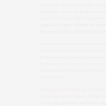
Una scelta, questa, per molti coraggi
Guarascio
, invece, ne ha fatto un v
campo tutta la sua abilità imprendit
capacità di saper colmare un vuot
strumento utile e da tempo richies
“Dover dare un servizio al territorio l
strumento basato su criteri della conos
dichiarazioni di
Eugenio Guarascio
di “
investire sul territorio e per il ter
giornalisti, dando loro la possibilità 
i giusti mezzi”
.
L’impegno nel sociale
per lo svilupp
sempre un punto cardine dell’operat
campo
per garantire un futuro migl