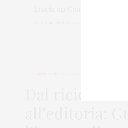
Lascia un Commento
You must be
logged in
to post a comment.
...L'IMPRENDITORE
17/01/2019
Dal riciclo dei 
all’editoria: G