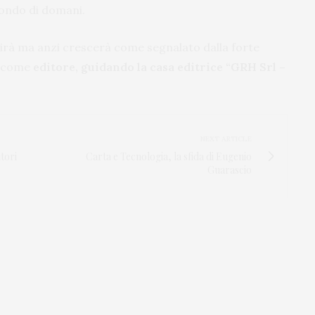
mondo di domani.
rà ma anzi crescerà come segnalato dalla forte
e come
editore, guidando la casa editrice “GRH Srl –
NEXT ARTICLE
tori
Carta e Tecnologia, la sfida di Eugenio
Guarascio