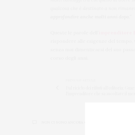
qualcosa che è destinato a non rimane
approfondire anche molti anni dopo
.”
Queste le parole dell’
imprenditore 
rispondere alle esigenze del tempo, 
senza mai dimenticarsi del suo pass
corso degli anni.
PREVIOUS ARTICLE
Dal riciclo dei rifiuti all'editoria: Gua
l'imprenditore che sa ascoltare il me
NON CI SONO ANCORA COMMENTI