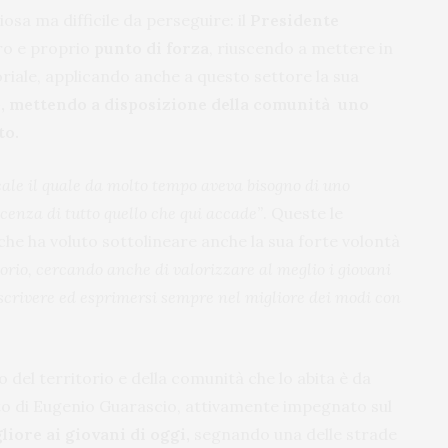
osa ma difficile da perseguire: il
Presidente
ero e proprio
punto di forza
, riuscendo a mettere in
oriale, applicando anche a questo settore la sua
o, mettendo a disposizione della comunità uno
to.
ocale il quale da molto tempo aveva bisogno di uno
cenza di tutto quello che qui accade”
. Queste le
che ha voluto sottolineare anche la sua forte volontà
ritorio, cercando anche di valorizzare al meglio i giovani
di scrivere ed esprimersi sempre nel migliore dei modi con
o del territorio e della comunità che lo abita è da
o di Eugenio Guarascio, attivamente impegnato sul
iore ai giovani di oggi,
segnando una delle strade