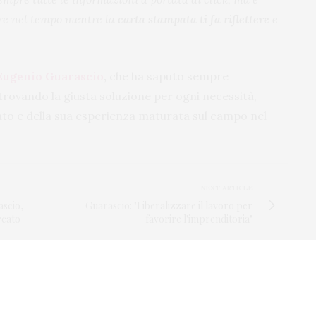
re nel tempo mentre la
carta stampata ti fa riflettere e
Eugenio Guarascio
,
che ha saputo sempre
trovando la giusta soluzione per ogni necessità,
ato e della sua esperienza maturata sul campo nel
NEXT ARTICLE
rascio,
Guarascio: "Liberalizzare il lavoro per
rcato
favorire l'imprenditoria"