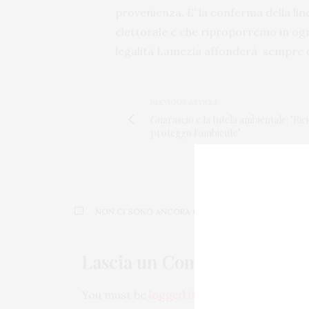
provenienza. E’ la conferma della l
elettorale e che riproporremo in ogn
legalità Lamezia affonderà sempre d
PREVIOUS ARTICLE
Guarascio e la tutela ambientale: "Ric
proteggo l'ambiente"
NON CI SONO ANCORA COMMENTI
Lascia un Commento
You must be
logged in
to post a comment.