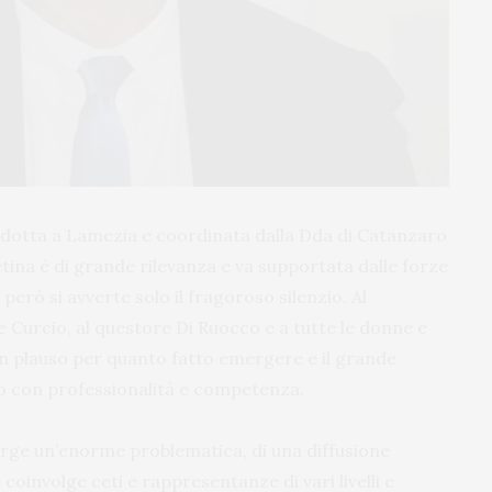
ndotta a Lamezia e coordinata dalla Dda di Catanzaro
tina è di grande rilevanza e va supportata dalle forze
i però si avverte solo il fragoroso silenzio. Al
 Curcio, al questore Di Ruocco e a tutte le donne e
 un plauso per quanto fatto emergere e il grande
to con professionalità e competenza.
rge un’enorme problematica, di una diffusione
e coinvolge ceti e rappresentanze di vari livelli e