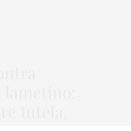
ontra
l lametino:
e tutela,
assessorato