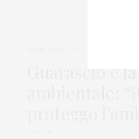
...L'IMPRENDITORE
14/11/2019
Guarascio e la
ambientale: “
proteggo l’am
di
PRETT21Q99