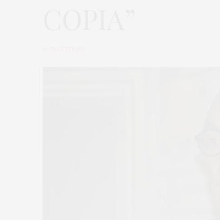
COPIA”
di
PRETT21Q99