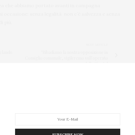
inea che abbiamo portato avanti in campagna
i occasione: senza legalità non c’è salvezza e senza
i più.
NEXT ARTICLE
iclando
"Ribadiamo la nostra opposizione in
Consiglio comunale, vigileremo sull'operato
della Giunta"
SUBSCRIBE NOW