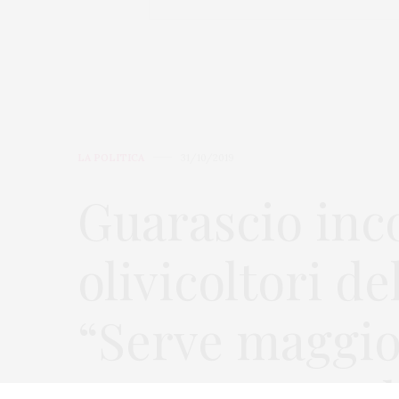
LA POLITICA
31/10/2019
Guarascio inc
olivicoltori de
“Serve maggior
punteremo ad 