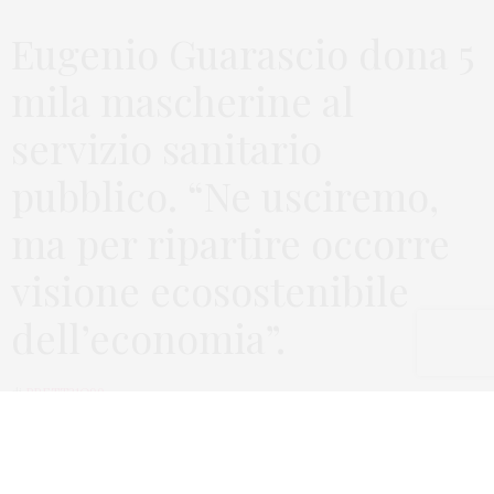
Eugenio Guarascio dona 5
mila mascherine al
servizio sanitario
pubblico. “Ne usciremo,
ma per ripartire occorre
visione ecosostenibile
dell’economia”.
di
PRETT21Q99
Una donazione di 5 mila mascherine agli ospedali della
sanità pubblica. Il nobile gesto del Presidente Guarascio