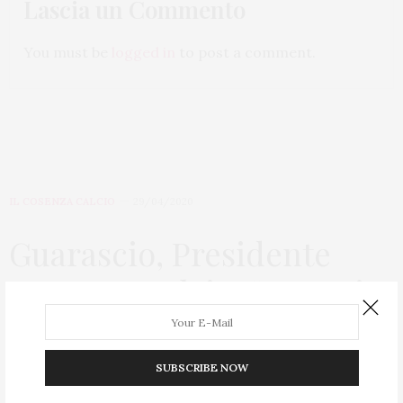
Lascia un Commento
You must be
logged in
to post a comment.
IL COSENZA CALCIO
29/04/2020
Guarascio, Presidente
Cosenza Calcio: “La Serie
B non può ripartire”
SUBSCRIBE NOW
di
PRETT21Q99