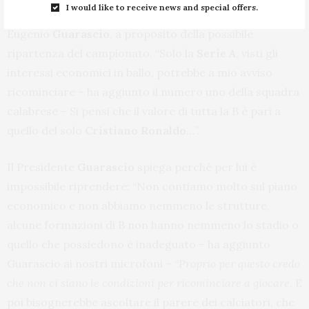
I would like to receive news and special offers.
“
La Serie B non può ripartire
“. Non usa giri di parole
Eugenio
Guarascio
, a proposito della possibile
ripartenza del campionato. “Solo la
Serie A
, visti gli
interessi economici in ballo, potrebbe a mio avviso
ricominciare – ha aggiunto il numero uno della squadra
calabrese – Si pensi che il valore di tutta la B è pari a
quello del solo
Cristiano Ronaldo
…”.
Il Presidente
Guarascio
spiega perchè per lui è
impossibile riprendere: “Non contiamo molto sul piano
economico e non abbiamo nemmeno le strutture,
alcune formazioni di B non hanno nemmeno lo stadio o
quello che possiedono è inadeguato – ha aggiunto
Guarascio ai nostri microfoni – “
Proprio per questo credo
che non ci siano le condizioni per ricominciare a giocare
. E
poi bisognerebbe ascoltare il parere dei calciatori, che