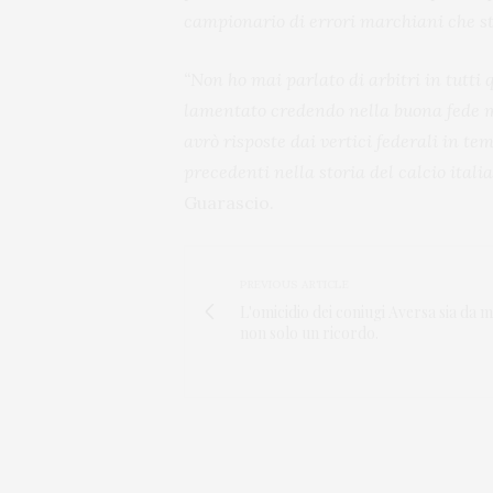
campionario di errori marchiani che st
“Non ho mai parlato di arbitri in tutti
lamentato credendo nella buona fede ma
avrò risposte dai vertici federali in t
precedenti nella storia del calcio ital
Guarascio.
PREVIOUS ARTICLE
L'omicidio dei coniugi Aversa sia da m
non solo un ricordo.