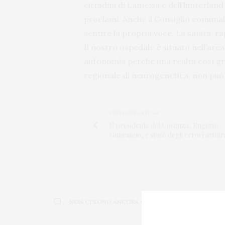
cittadini di Lamezia e dell’hinterlan
proclami. Anche il Consiglio comunal
sentire la propria voce. La sanità r
Il nostro ospedale è situato nell’are
autonomia perchè una realtà così gran
regionale di neurogenetica, non può
PREVIOUS ARTICLE
Il presidente del Cosenza, Eugenio
Guarascio, è stufo degli errori arbitra
NON CI SONO ANCORA COMMENTI