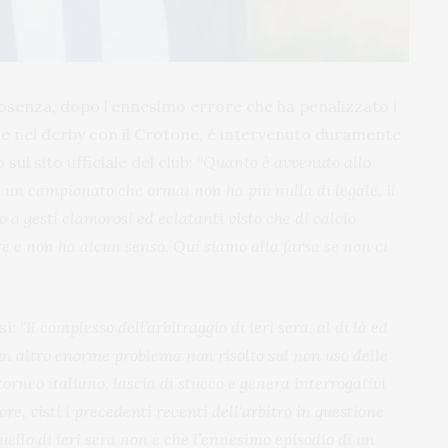
osenza, dopo l’ennesimo errore che ha penalizzato i
ne nel derby con il Crotone, è intervenuto duramente
l sito ufficiale del club: “
Quanto è avvenuto allo
 un campionato che ormai non ha più nulla di legale. Il
a gesti clamorosi ed eclatanti visto che di calcio
 e non ha alcun senso. Qui siamo alla farsa se non ci
sì:
“Il complesso dell’arbitraggio di ieri sera, al di là ed
un altro enorme problema non risolto sul non uso delle
orneo italiano, lascia di stucco e genera interrogativi
re, visti i precedenti recenti dell
‘
arbitro in questione
ello di ieri sera non è che l’ennesimo episodio di un