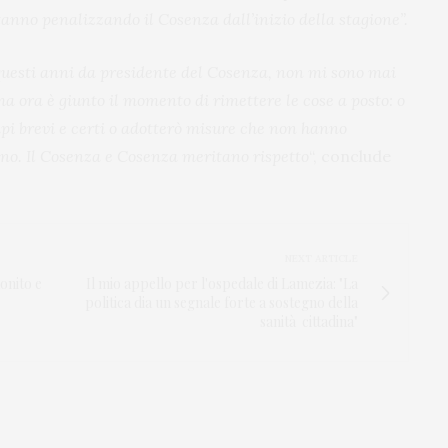
anno penalizzando il Cosenza dall’inizio della stagione”.
 questi anni da presidente del Cosenza, non mi sono mai
 ora è giunto il momento di rimettere le cose a posto: o
empi brevi e certi o adotterò misure che non hanno
iano. Il Cosenza e Cosenza meritano rispetto
“, conclude
NEXT ARTICLE
onito e
Il mio appello per l'ospedale di Lamezia: "La
politica dia un segnale forte a sostegno della
sanità cittadina"