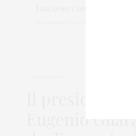
Lascia un Commento
You must be
logged in
to post a comment.
IL COSENZA CALCIO
21/01/2020
Il presidente 
Eugenio Guaras