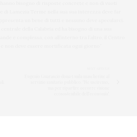
d hanno bisogno di risposte concrete e non di vuoti
e di Lamezia Terme nella sua sua interezza deve far
appresenta un bene di tutti e nessuno deve specularci.
a centrale della Calabria ed ha bisogno di una sua
de e complessa, con all’interno tra l’altro, il Centro
 e non deve essere mortificata ogni giorno”
NEXT ARTICLE
Eugenio Guarascio dona 5 mila mascherine al
li.
servizio sanitario pubblico. "Ne usciremo,
ma per ripartire occorre visione
ecosostenibile dell'economia".