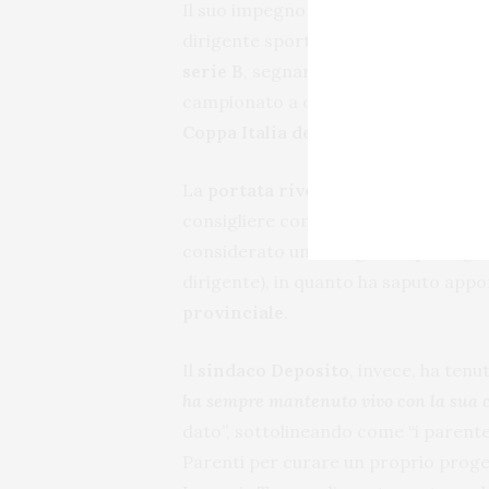
Il suo impegno è da sempre stato se
dirigente sportivo per poi esserne 
serie B
, segnando anche importanti 
campionato a conclusione della fase n
Coppa Italia della Lega Pro nel 201
La
portata rivoluzionaria e progett
consigliere comunale di maggioranz
considerato uno dei grandi protagon
dirigente), in quanto ha saputo app
provinciale
.
Il
sindaco Deposito
, invece, ha ten
ha sempre mantenuto vivo con la sua 
dato”, sottolineando come “i parent
Parenti per curare un proprio progett