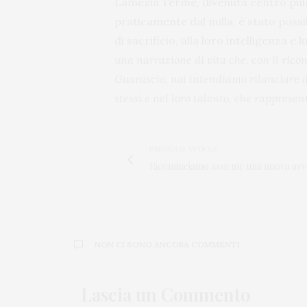
Lamezia Terme, divenuta centro pulsa
praticamente dal nulla, è stato possib
di sacrificio, alla loro intelligenza 
una narrazione di vita che, con il ric
Guarascio, noi intendiamo rilanciare a
stessi e nel loro talento, che rapprese
PREVIOUS ARTICLE
Ricominciamo assieme una nuova av
NON CI SONO ANCORA COMMENTI
Lascia un Commento