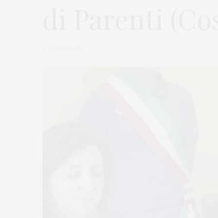
di Parenti (Co
di
PRETT21Q99