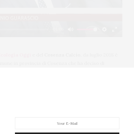
-01:06
Mute
Settings
Enter
fullscre
Ecologia Oggi
e del
Cosenza Calcio
, da luglio 2018 è
Comune in provincia di Cosenza che ha deciso di
lla municipalità all’imprenditore originario del
ta l’amministrazione comunale di Parenti hanno voluto
on tale riconoscenza per sottolinearne il
successo
gnato anche dal sodalizio con il mondo del calcio, che
mpo come
Presidente del Cosenza
.