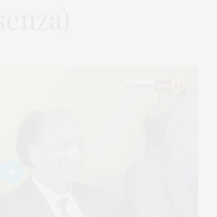
senza)
Play