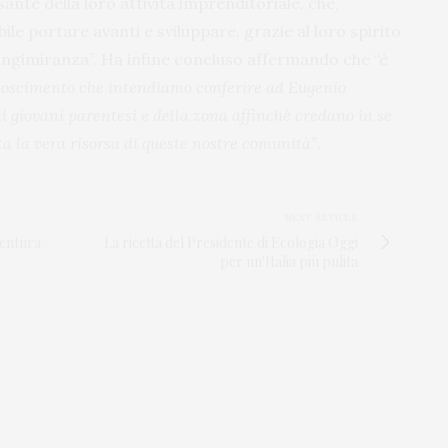
nte della loro attività imprenditoriale, che,
ile portare avanti e sviluppare, grazie al loro spirito
e lungimiranza”. Ha infine concluso affermando che “è
onoscimento che intendiamo conferire ad Eugenio
i giovani parentesi e della zona affinché credano in se
nta la vera risorsa di queste nostre comunità”
.
NEXT ARTICLE
ventura
La ricetta del Presidente di Ecologia Oggi
per un'Italia più pulita