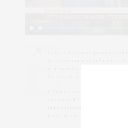
Play
0
Eugenio Guarascio
,
presidente di
cittadino onorario di Parenti
, il 
assegnare la massima riconoscenza de
borgo pre siliano.
Il Sindaco Donatella Deposito e tut
omaggiare il Presidente Guarascio c
imprenditoriale
e manageriale
, se
lo ha visto nel 2011 scendere in ca