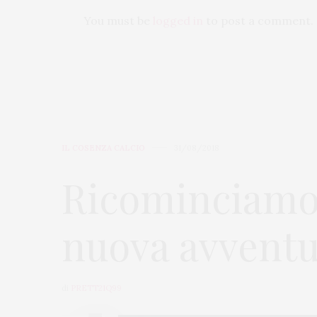
You must be
logged in
to post a comment.
IL COSENZA CALCIO
31/08/2018
Ricominciamo
nuova avvent
di
PRETT21Q99