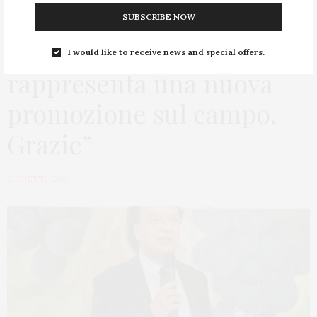
Eugenio Guarascio: “La
SUBSCRIBE NOW
permanenza in serie B
I would like to receive news and special offers.
rappresenta una nuova
promozione sul campo.
Grazie”
di
PRETT21Q99