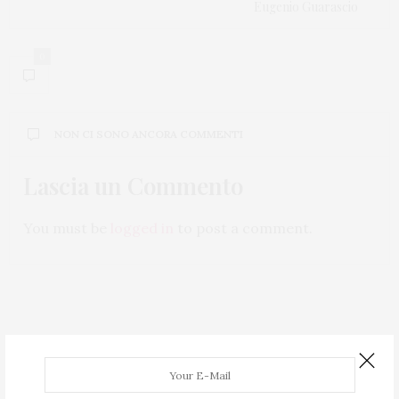
Eugenio Guarascio
0
NON CI SONO ANCORA COMMENTI
Lascia un Commento
You must be
logged in
to post a comment.
IL COSENZA CALCIO
07/05/2019